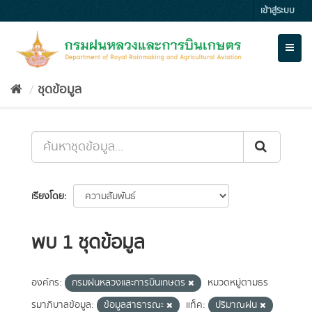
Skip
เข้าสู่ระบบ
to
content
Toggl
naviga
ชุดข้อมูล
เรียงโดย
พบ 1 ชุดข้อมูล
องค์กร:
กรมฝนหลวงและการบินเกษตร
หมวดหมู่ตามธร
รมาภิบาลข้อมูล:
ข้อมูลสาธารณะ
แท็ค:
ปริมาณฝน