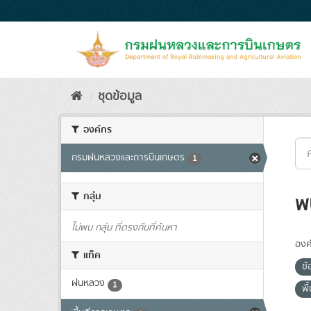
Skip
to
content
ชุดข้อมูล
องค์กร
กรมฝนหลวงและการบินเกษตร
1
กลุ่ม
พ
ไม่พบ กลุ่ม ที่ตรงกับที่ค้นหา
องค
แท็ค
ข
ฝนหลวง
1
พื