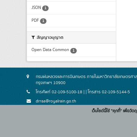
JSON
1
PDF
1
สัญญาอนุญาต
Open Data Common
1
กรมฝนหลวงและการบินเกษตร ภายในมหาวิทยาลัยเกษตรศาสตร
กรุงเทพฯ 10900
โทรศัพท์ 02-109-5100-18 | | โทรสาร 02-109-5144-5
drraa@royalrain.go.th
เว็บไซต์นี้ใช้ "คุกกี้" เพื