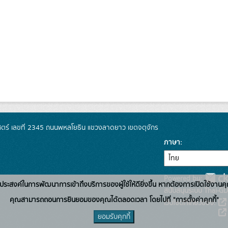
์ เลขที่ 2345 ถนนพหลโยธิน แขวงลาดยาว เขตจตุจักร
ภาษา
Powered by:
่อวัตถุประสงค์ในการพัฒนาการเข้าถึงบริการของผู้ใช้ให้ดียิ่งขึ้น หากต้องการเปิดใช้งานคุ
สนับสนุนระบบ Thai-GD
คุณสามารถถอนการยินยอมของคุณได้ตลอดเวลา โดยไปที่ "การตั้งค่าคุกกี้"
เว็บไซต์ที่เกี่ยวข้อง:
ยอมรับคุกกี้