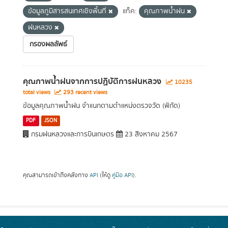
ข้อมูลภูมิสารสนเทศเชิงพื้นที่
แท็ค:
คุณภาพน้ำฝน
ฝนหลวง
กรองผลลัพธ์
คุณภาพน้ำฝนจากการปฏิบัติการฝนหลวง
10235
total views
293 recent views
ข้อมูลคุณภาพน้ำฝน จำแนกตามตำแหน่งตรวจวัด (พิกัด)
PDF
JSON
กรมฝนหลวงและการบินเกษตร
23 สิงหาคม 2567
คุณสามารถเข้าถึงคลังทาง
API
(ให้ดู
คู่มือ API
).