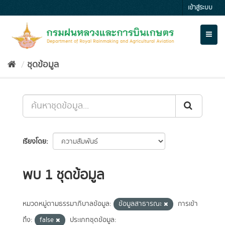
Skip
เข้าสู่ระบบ
to
content
Toggl
naviga
ชุดข้อมูล
เรียงโดย
พบ 1 ชุดข้อมูล
หมวดหมู่ตามธรรมาภิบาลข้อมูล:
ข้อมูลสาธารณะ
การเข้า
ถึง:
false
ประเภทชุดข้อมูล: