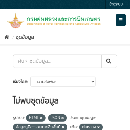
Skip
เข้าสู่ระบบ
to
content
Toggl
naviga
ชุดข้อมูล
เรียงโดย
ไม่พบชุดข้อมูล
รูปแบบ:
HTML
JSON
ประเภทชุดข้อมูล:
ข้อมูลภูมิสารสนเทศเชิงพื้นที่
แท็ค:
ฝนหลวง