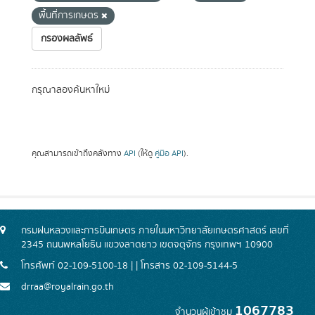
พื้นที่การเกษตร
กรองผลลัพธ์
กรุณาลองค้นหาใหม่
คุณสามารถเข้าถึงคลังทาง
API
(ให้ดู
คู่มือ API
).
กรมฝนหลวงและการบินเกษตร ภายในมหาวิทยาลัยเกษตรศาสตร์ เลขที่
2345 ถนนพหลโยธิน แขวงลาดยาว เขตจตุจักร กรุงเทพฯ 10900
โทรศัพท์ 02-109-5100-18 | | โทรสาร 02-109-5144-5
drraa@royalrain.go.th
1067783
จำนวนผู้เข้าชม