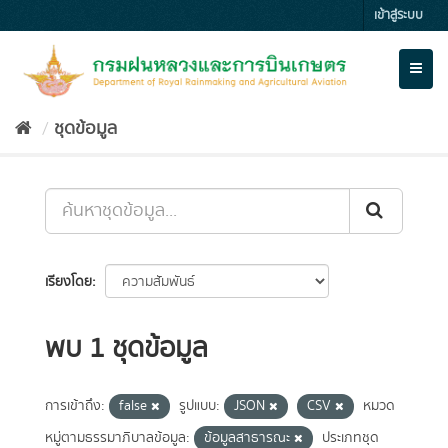
Skip
เข้าสู่ระบบ
to
content
Toggl
naviga
ชุดข้อมูล
เรียงโดย
พบ 1 ชุดข้อมูล
การเข้าถึง:
false
รูปแบบ:
JSON
CSV
หมวด
หมู่ตามธรรมาภิบาลข้อมูล:
ข้อมูลสาธารณะ
ประเภทชุด