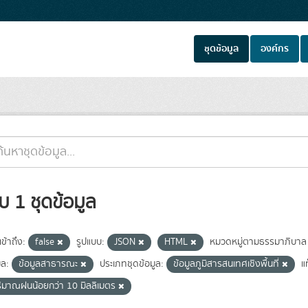
ชุดข้อมูล
องค์กร
บ 1 ชุดข้อมูล
ข้าถึง:
false
รูปแบบ:
JSON
HTML
หมวดหมู่ตามธรรมาภิบาล
ูล:
ข้อมูลสาธารณะ
ประเภทชุดข้อมูล:
ข้อมูลภูมิสารสนเทศเชิงพื้นที่
แ
ิมาณฝนน้อยกว่า 10 มิลลิเมตร