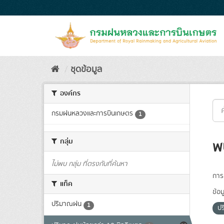
Skip
to
content
ชุดข้อมูล
องค์กร
กรมฝนหลวงและการบินเกษตร
1
กลุ่ม
พ
ไม่พบ กลุ่ม ที่ตรงกับที่ค้นหา
การเ
แท็ค
ข้อม
ปริมาณฝน
1
ปร