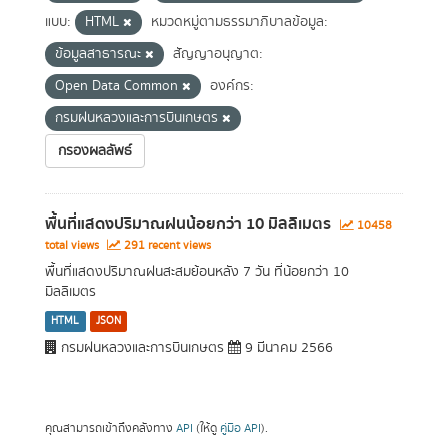
แบบ:
HTML
หมวดหมู่ตามธรรมาภิบาลข้อมูล:
ข้อมูลสาธารณะ
สัญญาอนุญาต:
Open Data Common
องค์กร:
กรมฝนหลวงและการบินเกษตร
กรองผลลัพธ์
พื้นที่แสดงปริมาณฝนน้อยกว่า 10 มิลลิเมตร
10458
total views
291 recent views
พื้นที่แสดงปริมาณฝนสะสมย้อนหลัง 7 วัน ที่น้อยกว่า 10
มิลลิเมตร
HTML
JSON
กรมฝนหลวงและการบินเกษตร
9 มีนาคม 2566
คุณสามารถเข้าถึงคลังทาง
API
(ให้ดู
คู่มือ API
).