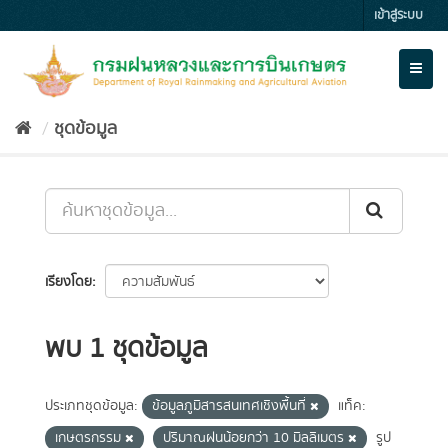
Skip
เข้าสู่ระบบ
to
content
Toggl
naviga
ชุดข้อมูล
เรียงโดย
พบ 1 ชุดข้อมูล
ประเภทชุดข้อมูล:
ข้อมูลภูมิสารสนเทศเชิงพื้นที่
แท็ค:
เกษตรกรรม
ปริมาณฝนน้อยกว่า 10 มิลลิเมตร
รูป