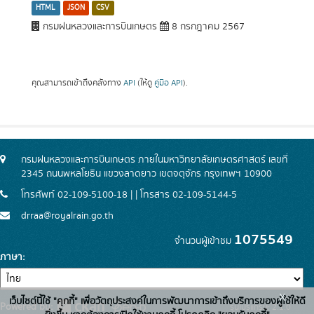
HTML
JSON
CSV
กรมฝนหลวงและการบินเกษตร
8 กรกฎาคม 2567
คุณสามารถเข้าถึงคลังทาง
API
(ให้ดู
คู่มือ API
).
กรมฝนหลวงและการบินเกษตร ภายในมหาวิทยาลัยเกษตรศาสตร์ เลขที่
2345 ถนนพหลโยธิน แขวงลาดยาว เขตจตุจักร กรุงเทพฯ 10900
โทรศัพท์ 02-109-5100-18 | | โทรสาร 02-109-5144-5
drraa@royalrain.go.th
1075549
จำนวนผู้เข้าชม
ภาษา
x
เว็บไซต์นี้ใช้ "คุกกี้" เพื่อวัตถุประสงค์ในการพัฒนาการเข้าถึงบริการของผู้ใช้ให้ดี
Powered by:
รุ่นโปรแกรม: 2.1.0