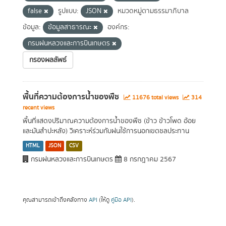
false
รูปแบบ:
JSON
หมวดหมู่ตามธรรมาภิบาล
ข้อมูล:
ข้อมูลสาธารณะ
องค์กร:
กรมฝนหลวงและการบินเกษตร
กรองผลลัพธ์
พื้นที่ความต้องการน้ำของพืช
11676 total views
314
recent views
พื้นที่แสดงปริมาณความต้องการน้ำของพืช (ข้าว ข้าวโพด อ้อย
และมันสำปะหลัง) วิเคราะห์ร่วมกับฝนใช้การนอกเขตชลประทาน
HTML
JSON
CSV
กรมฝนหลวงและการบินเกษตร
8 กรกฎาคม 2567
คุณสามารถเข้าถึงคลังทาง
API
(ให้ดู
คู่มือ API
).