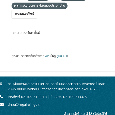
ผลการปฏิบัติการฝนหลวงประจำปี
กรองผลลัพธ์
กรุณาลองค้นหาใหม่
คุณสามารถเข้าถึงคลังทาง
API
(ให้ดู
คู่มือ API
).
กรมฝนหลวงและการบินเกษตร ภายในมหาวิทยาลัยเกษตรศาสตร์ เลขที่
2345 ถนนพหลโยธิน แขวงลาดยาว เขตจตุจักร กรุงเทพฯ 10900
โทรศัพท์ 02-109-5100-18 | | โทรสาร 02-109-5144-5
drraa@royalrain.go.th
1075549
จำนวนผู้เข้าชม