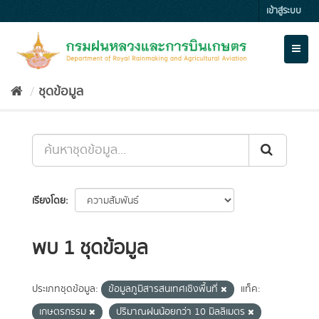
Skip
เข้าสู่ระบบ
to
content
Toggl
naviga
ชุดข้อมูล
เรียงโดย
พบ 1 ชุดข้อมูล
ประเภทชุดข้อมูล:
ข้อมูลภูมิสารสนเทศเชิงพื้นที่
แท็ค:
เกษตรกรรม
ปริมาณฝนน้อยกว่า 10 มิลลิเมตร