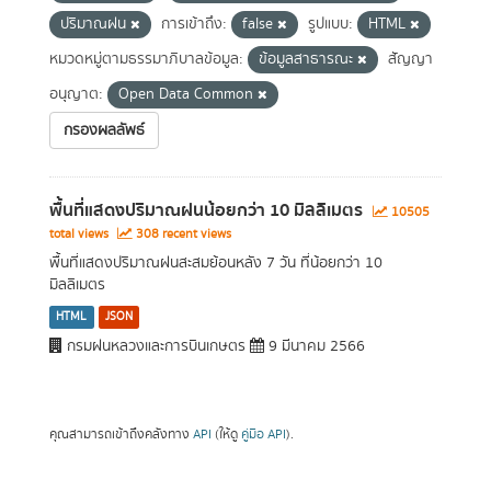
ปริมาณฝน
การเข้าถึง:
false
รูปแบบ:
HTML
หมวดหมู่ตามธรรมาภิบาลข้อมูล:
ข้อมูลสาธารณะ
สัญญา
อนุญาต:
Open Data Common
กรองผลลัพธ์
พื้นที่แสดงปริมาณฝนน้อยกว่า 10 มิลลิเมตร
10505
total views
308 recent views
พื้นที่แสดงปริมาณฝนสะสมย้อนหลัง 7 วัน ที่น้อยกว่า 10
มิลลิเมตร
HTML
JSON
กรมฝนหลวงและการบินเกษตร
9 มีนาคม 2566
คุณสามารถเข้าถึงคลังทาง
API
(ให้ดู
คู่มือ API
).