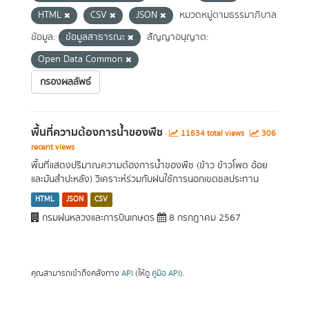
HTML
CSV
JSON
หมวดหมู่ตามธรรมาภิบาล
ข้อมูล:
ข้อมูลสาธารณะ
สัญญาอนุญาต:
Open Data Common
กรองผลลัพธ์
พื้นที่ความต้องการน้ำของพืช
11634 total views
306
recent views
พื้นที่แสดงปริมาณความต้องการน้ำของพืช (ข้าว ข้าวโพด อ้อย
และมันสำปะหลัง) วิเคราะห์ร่วมกับฝนใช้การนอกเขตชลประทาน
HTML
JSON
CSV
กรมฝนหลวงและการบินเกษตร
8 กรกฎาคม 2567
คุณสามารถเข้าถึงคลังทาง
API
(ให้ดู
คู่มือ API
).