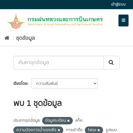
Skip
เข้าสู่ระบบ
to
content
Toggl
naviga
ชุดข้อมูล
เรียงโดย
พบ 1 ชุดข้อมูล
ประเภทชุดข้อมูล:
ข้อมูลระเบียน
แท็ค:
ความต้องการน้ำของพืช
การเข้าถึง:
false
รูปแบบ: