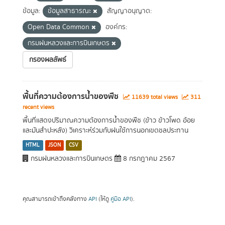
ข้อมูล:
ข้อมูลสาธารณะ
สัญญาอนุญาต:
Open Data Common
องค์กร:
กรมฝนหลวงและการบินเกษตร
กรองผลลัพธ์
พื้นที่ความต้องการน้ำของพืช
11639 total views
311
recent views
พื้นที่แสดงปริมาณความต้องการน้ำของพืช (ข้าว ข้าวโพด อ้อย
และมันสำปะหลัง) วิเคราะห์ร่วมกับฝนใช้การนอกเขตชลประทาน
HTML
JSON
CSV
กรมฝนหลวงและการบินเกษตร
8 กรกฎาคม 2567
คุณสามารถเข้าถึงคลังทาง
API
(ให้ดู
คู่มือ API
).