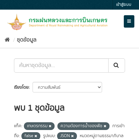
Skip
เข้าสู่ระบบ
to
content
Toggl
naviga
ชุดข้อมูล
เรียงโดย
พบ 1 ชุดข้อมูล
แท็ค:
เกษตรกรรม
ความต้องการน้ำของพืช
การเข้า
ถึง:
false
รูปแบบ:
JSON
หมวดหมู่ตามธรรมาภิบาล