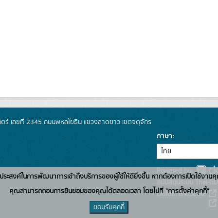
์ เลขที่ 2345 ถนนพหลโยธิน แขวงลาดยาว เขตจตุจักร
ภาษา
Powered by:
่อวัตถุประสงค์ในการพัฒนาการเข้าถึงบริการของผู้ใช้ให้ดียิ่งขึ้น หากต้องการเปิดใช้งานคุ
สนับสนุนระบบ Thai-GD
คุณสามารถถอนการยินยอมของคุณได้ตลอดเวลา โดยไปที่ "การตั้งค่าคุกกี้"
เว็บไซต์ที่เกี่ยวข้อง:
ยอมรับคุกกี้