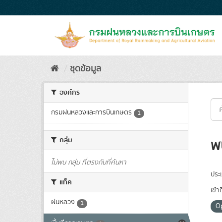
Skip
to
content
ชุดข้อมูล
องค์กร
กรมฝนหลวงและการบินเกษตร
1
กลุ่ม
พ
ไม่พบ กลุ่ม ที่ตรงกับที่ค้นหา
ประ
แท็ค
เข้า
ฝนหลวง
1
O