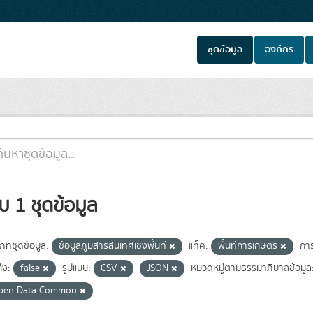
ชุดข้อมูล
องค์กร
บ 1 ชุดข้อมูล
เภทชุดข้อมูล:
ข้อมูลภูมิสารสนเทศเชิงพื้นที่
แท็ค:
พื้นที่การเกษตร
กา
ถึง:
false
รูปแบบ:
CSV
JSON
หมวดหมู่ตามธรรมาภิบาลข้อมูล
pen Data Common