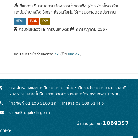
พื้นที่แสดงปริมาณความต้องการน้ำของพืช (ข้าว ข้าวโพด อ้อย
และมันสำปะหลัง) วิเคราะห์ร่วมกับฝนใช้การนอกเขตชลประทาน
HTML
JSON
CSV
กรมฝนหลวงและการบินเกษตร
8 กรกฎาคม 2567
คุณสามารถเข้าถึงคลังทาง
API
(ให้ดู
คู่มือ API
).
กรมฝนหลวงและการบินเกษตร ภายในมหาวิทยาลัยเกษตรศาสตร์ เลขที่
2345 ถนนพหลโยธิน แขวงลาดยาว เขตจตุจักร กรุงเทพฯ 10900
โทรศัพท์ 02-109-5100-18 | | โทรสาร 02-109-5144-5
drraa@royalrain.go.th
1069357
จำนวนผู้เข้าชม
ภาษา