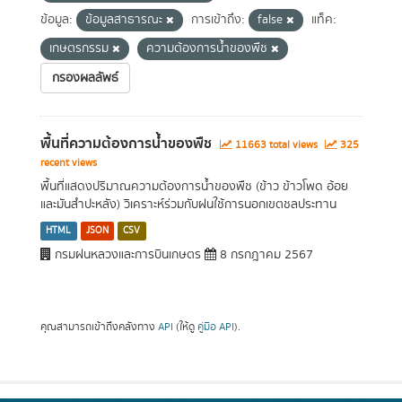
ข้อมูล:
ข้อมูลสาธารณะ
การเข้าถึง:
false
แท็ค:
เกษตรกรรม
ความต้องการน้ำของพืช
กรองผลลัพธ์
พื้นที่ความต้องการน้ำของพืช
11663 total views
325
recent views
พื้นที่แสดงปริมาณความต้องการน้ำของพืช (ข้าว ข้าวโพด อ้อย
และมันสำปะหลัง) วิเคราะห์ร่วมกับฝนใช้การนอกเขตชลประทาน
HTML
JSON
CSV
กรมฝนหลวงและการบินเกษตร
8 กรกฎาคม 2567
คุณสามารถเข้าถึงคลังทาง
API
(ให้ดู
คู่มือ API
).