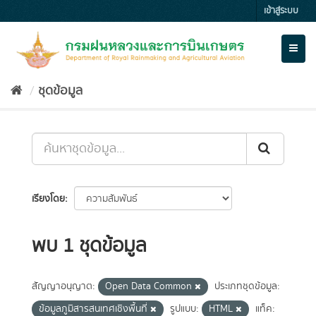
Skip
เข้าสู่ระบบ
to
content
Toggl
naviga
ชุดข้อมูล
เรียงโดย
พบ 1 ชุดข้อมูล
สัญญาอนุญาต:
Open Data Common
ประเภทชุดข้อมูล:
ข้อมูลภูมิสารสนเทศเชิงพื้นที่
รูปแบบ:
HTML
แท็ค: