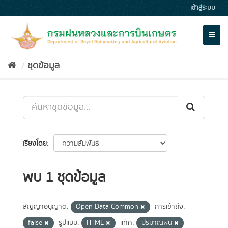
Skip
เข้าสู่ระบบ
to
content
Toggl
naviga
ชุดข้อมูล
เรียงโดย
พบ 1 ชุดข้อมูล
สัญญาอนุญาต:
Open Data Common
การเข้าถึง:
false
รูปแบบ:
HTML
แท็ค:
ปริมาณฝน