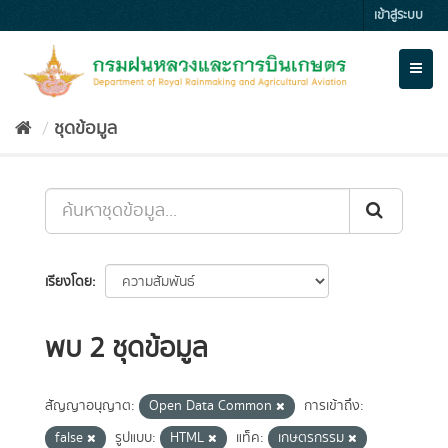
Skip
เข้าสู่ระบบ
to
content
Toggl
naviga
ชุดข้อมูล
เรียงโดย
พบ 2 ชุดข้อมูล
สัญญาอนุญาต:
Open Data Common
การเข้าถึง:
false
รูปแบบ:
HTML
แท็ค:
เกษตรกรรม