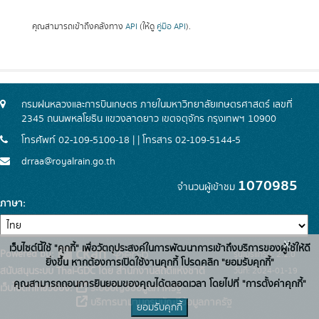
คุณสามารถเข้าถึงคลังทาง
API
(ให้ดู
คู่มือ API
).
กรมฝนหลวงและการบินเกษตร ภายในมหาวิทยาลัยเกษตรศาสตร์ เลขที่
2345 ถนนพหลโยธิน แขวงลาดยาว เขตจตุจักร กรุงเทพฯ 10900
โทรศัพท์ 02-109-5100-18 | | โทรสาร 02-109-5144-5
drraa@royalrain.go.th
1070985
จำนวนผู้เข้าชม
ภาษา
x
เว็บไซต์นี้ใช้ "คุกกี้" เพื่อวัตถุประสงค์ในการพัฒนาการเข้าถึงบริการของผู้ใช้ให้ดี
Powered by:
รุ่นโปรแกรม: 2.1.0
ยิ่งขึ้น หากต้องการเปิดใช้งานคุกกี้ โปรดคลิก "ยอมรับคุกกี้"
สนับสนุนระบบ Thai-GDC โดย สำนักงานสถิติแห่งชาติ
วันที่: 2024-01-19
คุณสามารถถอนการยินยอมของคุณได้ตลอดเวลา โดยไปที่ "การตั้งค่าคุกกี้"
เว็บไซต์ที่เกี่ยวข้อง:
ระบบบัญชีข้อมูลภาครัฐ
บริการนามานุกรมบัญชีข้อมูลภาครัฐ
ยอมรับคุกกี้