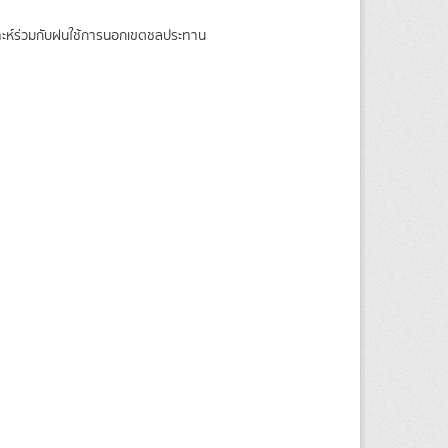
ราะห์ร่วมกับฝนใช้การนอกเขตชลประทาน