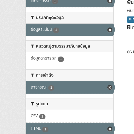
เกษตรกรรม
พื้
1
พื้
ประเภทชุดข้อมูล
HT
ก
ข้อมูลระเบียน
1
หมวดหมู่ตามธรรมาภิบาลข้อมูล
คุณส
ข้อมูลสาธารณะ
1
การเข้าถึง
สาธารณะ
1
รูปแบบ
CSV
1
HTML
1