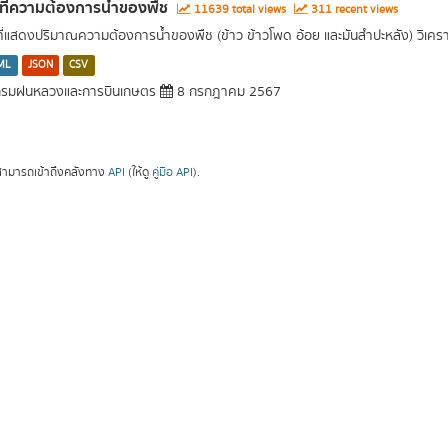
นที่ความต้องการน้ำของพืช
11639 total views
311 recent views
นที่แสดงปริมาณความต้องการน้ำของพืช (ข้าว ข้าวโพด อ้อย และมันสำปะหลัง) วิเค
ML
JSON
CSV
รมฝนหลวงและการบินเกษตร
8 กรกฎาคม 2567
ามารถเข้าถึงคลังทาง
API
(ให้ดู
คู่มือ API
).