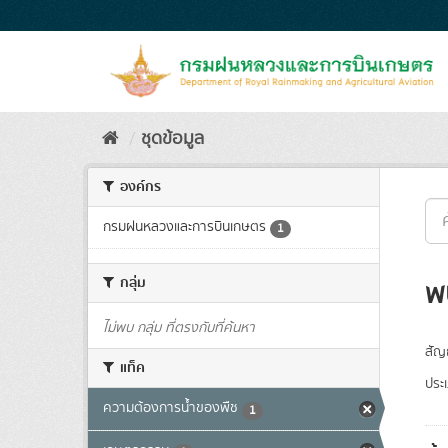
Skip
to
content
ชุดข้อมูล
องค์กร
กรมฝนหลวงและการบินเกษตร
1
กลุ่ม
พ
ไม่พบ กลุ่ม ที่ตรงกับที่ค้นหา
สัญ
แท็ค
ประ
ความต้องการน้ำของพืช
1