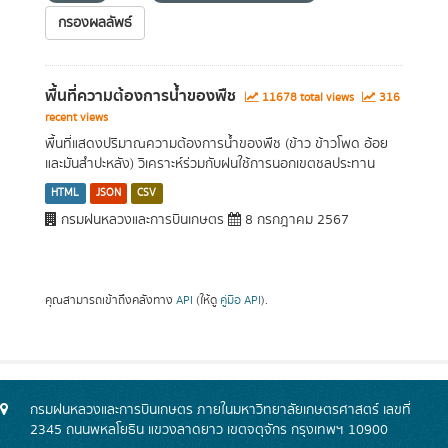
กรองผลลัพธ์
พื้นที่ความต้องการน้ำของพืช
11678 total views
316
recent views
พื้นที่แสดงปริมาณความต้องการน้ำของพืช (ข้าว ข้าวโพด อ้อย
และมันสำปะหลัง) วิเคราะห์ร่วมกับฝนใช้การนอกเขตชลประทาน
HTML
JSON
CSV
กรมฝนหลวงและการบินเกษตร
8 กรกฎาคม 2567
คุณสามารถเข้าถึงคลังทาง
API
(ให้ดู
คู่มือ API
).
กรมฝนหลวงและการบินเกษตร ภายในมหาวิทยาลัยเกษตรศาสตร์ เลขที่
2345 ถนนพหลโยธิน แขวงลาดยาว เขตจตุจักร กรุงเทพฯ 10900