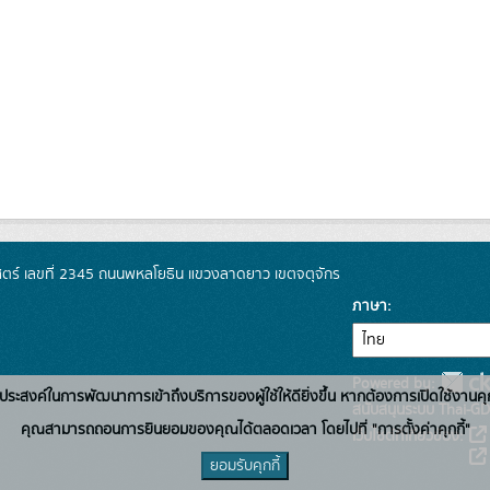
์ เลขที่ 2345 ถนนพหลโยธิน แขวงลาดยาว เขตจตุจักร
ภาษา
Powered by:
่อวัตถุประสงค์ในการพัฒนาการเข้าถึงบริการของผู้ใช้ให้ดียิ่งขึ้น หากต้องการเปิดใช้งานคุ
สนับสนุนระบบ Thai-GD
คุณสามารถถอนการยินยอมของคุณได้ตลอดเวลา โดยไปที่ "การตั้งค่าคุกกี้"
เว็บไซต์ที่เกี่ยวข้อง:
ยอมรับคุกกี้