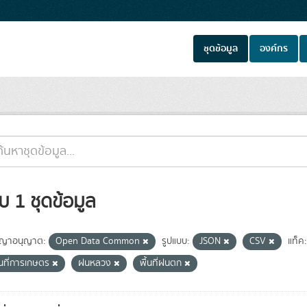
ชุดข้อมูล
องค์กร
บ 1 ชุดข้อมูล
ญาอนุญาต:
Open Data Common
รูปแบบ:
JSON
CSV
แท็ค:
้นที่การเกษตร
ฝนหลวง
พื้นที่ฝนตก