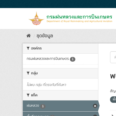
Skip
to
content
ชุดข้อมูล
องค์กร
กรมฝนหลวงและการบินเกษตร
1
กลุ่ม
พ
ไม่พบ กลุ่ม ที่ตรงกับที่ค้นหา
สัญ
แท็ค
พื
ฝนหลวง
1