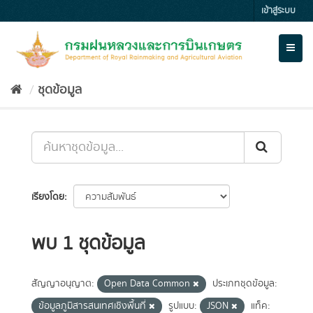
Skip
เข้าสู่ระบบ
to
content
Toggl
naviga
ชุดข้อมูล
เรียงโดย
พบ 1 ชุดข้อมูล
สัญญาอนุญาต:
Open Data Common
ประเภทชุดข้อมูล:
ข้อมูลภูมิสารสนเทศเชิงพื้นที่
รูปแบบ:
JSON
แท็ค: