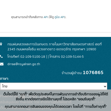
คุณสามารถเข้าถึงคลังทาง
API
(ให้ดู
คู่มือ API
).
กรมฝนหลวงและการบินเกษตร ภายในมหาวิทยาลัยเกษตรศาสตร์ เลขที่
2345 ถนนพหลโยธิน แขวงลาดยาว เขตจตุจักร กรุงเทพฯ 10900
โทรศัพท์ 02-109-5100-18 | | โทรสาร 02-109-5144-5
drraa@royalrain.go.th
1076865
จำนวนผู้เข้าชม
ภาษา
x
เว็บไซต์นี้ใช้ "คุกกี้" เพื่อวัตถุประสงค์ในการพัฒนาการเข้าถึงบริการของผู้ใช้ให้ดี
Powered by:
รุ่นโปรแกรม: 2.1.0
ยิ่งขึ้น หากต้องการเปิดใช้งานคุกกี้ โปรดคลิก "ยอมรับคุกกี้"
สนับสนุนระบบ Thai-GDC โดย สำนักงานสถิติแห่งชาติ
วันที่: 2024-01-19
คุณสามารถถอนการยินยอมของคุณได้ตลอดเวลา โดยไปที่ "การตั้งค่าคุกกี้"
เว็บไซต์ที่เกี่ยวข้อง:
ระบบบัญชีข้อมูลภาครัฐ