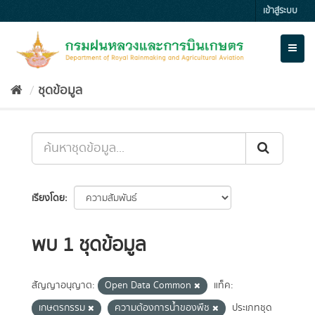
Skip
เข้าสู่ระบบ
to
content
Toggl
naviga
ชุดข้อมูล
เรียงโดย
พบ 1 ชุดข้อมูล
สัญญาอนุญาต:
Open Data Common
แท็ค:
เกษตรกรรม
ความต้องการน้ำของพืช
ประเภทชุด