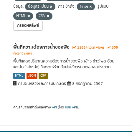
ข้อมูล:
ข้อมูลระเบียน
การเข้าถึง:
false
รูปแบบ:
HTML
CSV
กรองผลลัพธ์
พื้นที่ความต้องการน้ำของพืช
11634 total views
306
recent views
พื้นที่แสดงปริมาณความต้องการน้ำของพืช (ข้าว ข้าวโพด อ้อย
และมันสำปะหลัง) วิเคราะห์ร่วมกับฝนใช้การนอกเขตชลประทาน
HTML
JSON
CSV
กรมฝนหลวงและการบินเกษตร
8 กรกฎาคม 2567
คุณสามารถเข้าถึงคลังทาง
API
(ให้ดู
คู่มือ API
).