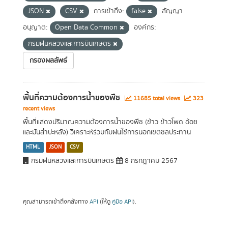
JSON
CSV
การเข้าถึง:
false
สัญญา
อนุญาต:
Open Data Common
องค์กร:
กรมฝนหลวงและการบินเกษตร
กรองผลลัพธ์
พื้นที่ความต้องการน้ำของพืช
11685 total views
323
recent views
พื้นที่แสดงปริมาณความต้องการน้ำของพืช (ข้าว ข้าวโพด อ้อย
และมันสำปะหลัง) วิเคราะห์ร่วมกับฝนใช้การนอกเขตชลประทาน
HTML
JSON
CSV
กรมฝนหลวงและการบินเกษตร
8 กรกฎาคม 2567
คุณสามารถเข้าถึงคลังทาง
API
(ให้ดู
คู่มือ API
).