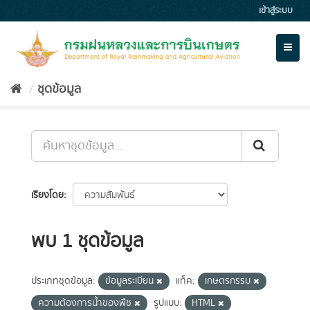
Skip
เข้าสู่ระบบ
to
content
Toggl
naviga
ชุดข้อมูล
เรียงโดย
พบ 1 ชุดข้อมูล
ประเภทชุดข้อมูล:
ข้อมูลระเบียน
แท็ค:
เกษตรกรรม
ความต้องการน้ำของพืช
รูปแบบ:
HTML