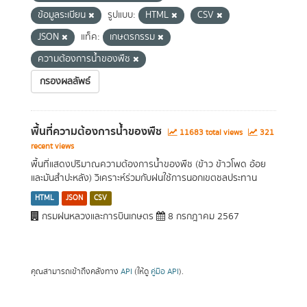
ข้อมูลระเบียน
รูปแบบ:
HTML
CSV
JSON
แท็ค:
เกษตรกรรม
ความต้องการน้ำของพืช
กรองผลลัพธ์
พื้นที่ความต้องการน้ำของพืช
11683 total views
321
recent views
พื้นที่แสดงปริมาณความต้องการน้ำของพืช (ข้าว ข้าวโพด อ้อย
และมันสำปะหลัง) วิเคราะห์ร่วมกับฝนใช้การนอกเขตชลประทาน
HTML
JSON
CSV
กรมฝนหลวงและการบินเกษตร
8 กรกฎาคม 2567
คุณสามารถเข้าถึงคลังทาง
API
(ให้ดู
คู่มือ API
).