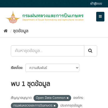
Skip
เข้าสู่ระบบ
to
content
Toggl
naviga
ชุดข้อมูล
เรียงโดย
พบ 1 ชุดข้อมูล
สัญญาอนุญาต:
Open Data Common
องค์กร:
กรมฝนหลวงและการบินเกษตร
ประเภทชุดข้อมูล: