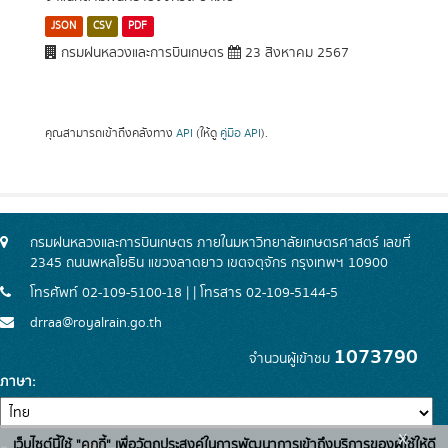
JSON
CSV
PDF
กรมฝนหลวงและการบินเกษตร
23 สิงหาคม 2567
คุณสามารถเข้าถึงคลังทาง
API
(ให้ดู
คู่มือ API
).
กรมฝนหลวงและการบินเกษตร ภายในมหาวิทยาลัยเกษตรศาสตร์ เลขที่
2345 ถนนพหลโยธิน แขวงลาดยาว เขตจตุจักร กรุงเทพฯ 10900
โทรศัพท์ 02-109-5100-18 | | โทรสาร 02-109-5144-5
drraa@royalrain.go.th
1073790
จำนวนผู้เข้าชม
ภาษา
x
เว็บไซต์นี้ใช้ "คุกกี้" เพื่อวัตถุประสงค์ในการพัฒนาการเข้าถึงบริการของผู้ใช้ให้ดี