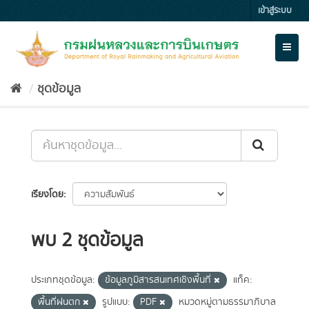
Skip
เข้าสู่ระบบ
to
content
Toggl
naviga
ชุดข้อมูล
เรียงโดย
พบ 2 ชุดข้อมูล
ประเภทชุดข้อมูล:
ข้อมูลภูมิสารสนเทศเชิงพื้นที่
แท็ค:
พื้นที่ฝนตก
รูปแบบ:
PDF
หมวดหมู่ตามธรรมาภิบาล