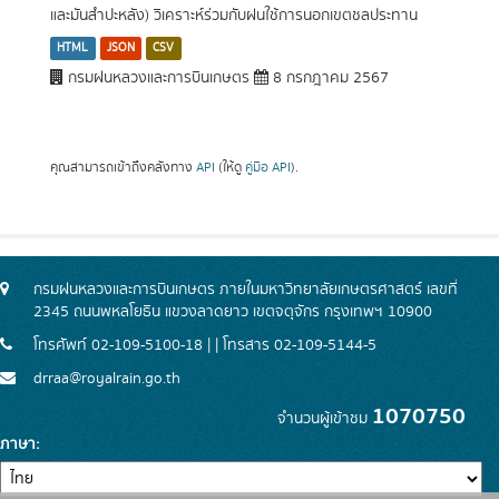
และมันสำปะหลัง) วิเคราะห์ร่วมกับฝนใช้การนอกเขตชลประทาน
HTML
JSON
CSV
กรมฝนหลวงและการบินเกษตร
8 กรกฎาคม 2567
คุณสามารถเข้าถึงคลังทาง
API
(ให้ดู
คู่มือ API
).
กรมฝนหลวงและการบินเกษตร ภายในมหาวิทยาลัยเกษตรศาสตร์ เลขที่
2345 ถนนพหลโยธิน แขวงลาดยาว เขตจตุจักร กรุงเทพฯ 10900
โทรศัพท์ 02-109-5100-18 | | โทรสาร 02-109-5144-5
drraa@royalrain.go.th
1070750
จำนวนผู้เข้าชม
ภาษา