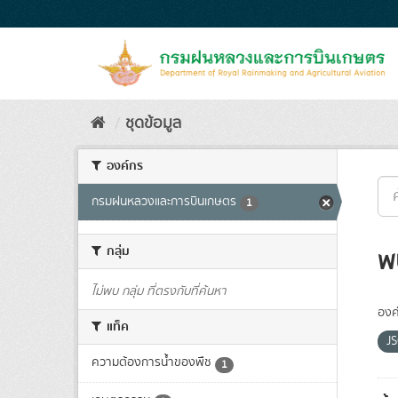
Skip
to
content
ชุดข้อมูล
องค์กร
กรมฝนหลวงและการบินเกษตร
1
กลุ่ม
พ
ไม่พบ กลุ่ม ที่ตรงกับที่ค้นหา
องค
แท็ค
J
ความต้องการน้ำของพืช
1