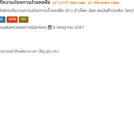
นที่ความต้องการน้ำของพืช
11747 total views
364 recent views
นที่แสดงปริมาณความต้องการน้ำของพืช (ข้าว ข้าวโพด อ้อย และมันสำปะหลัง) วิเค
ML
JSON
CSV
รมฝนหลวงและการบินเกษตร
8 กรกฎาคม 2567
ามารถเข้าถึงคลังทาง
API
(ให้ดู
คู่มือ API
).