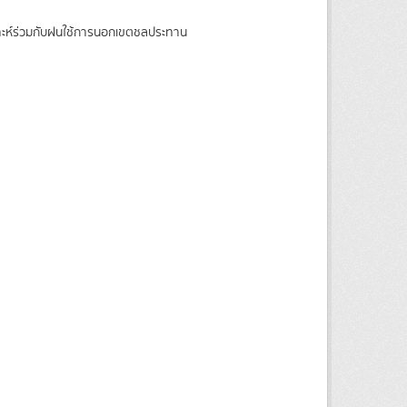
ราะห์ร่วมกับฝนใช้การนอกเขตชลประทาน