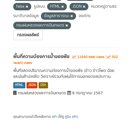
false
รูปแบบ:
HTML
JSON
หมวดหมู่ตามธร
รมาภิบาลข้อมูล:
ข้อมูลสาธารณะ
องค์กร:
กรมฝนหลวงและการบินเกษตร
กรองผลลัพธ์
พื้นที่ความต้องการน้ำของพืช
11640 total views
302
recent views
พื้นที่แสดงปริมาณความต้องการน้ำของพืช (ข้าว ข้าวโพด อ้อย
และมันสำปะหลัง) วิเคราะห์ร่วมกับฝนใช้การนอกเขตชลประทาน
HTML
JSON
CSV
กรมฝนหลวงและการบินเกษตร
8 กรกฎาคม 2567
คุณสามารถเข้าถึงคลังทาง
API
(ให้ดู
คู่มือ API
).