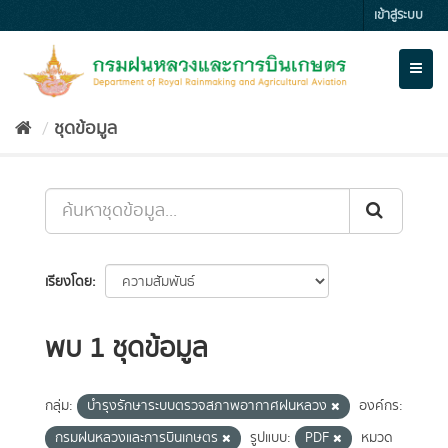
Skip
เข้าสู่ระบบ
to
content
Toggl
naviga
ชุดข้อมูล
เรียงโดย
พบ 1 ชุดข้อมูล
กลุ่ม:
บำรุงรักษาระบบตรวจสภาพอากาศฝนหลวง
องค์กร:
กรมฝนหลวงและการบินเกษตร
รูปแบบ:
PDF
หมวด