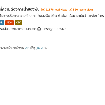
นที่ความต้องการน้ำของพืช
11678 total views
316 recent views
นที่แสดงปริมาณความต้องการน้ำของพืช (ข้าว ข้าวโพด อ้อย และมันสำปะหลัง) วิเค
ML
JSON
CSV
รมฝนหลวงและการบินเกษตร
8 กรกฎาคม 2567
ามารถเข้าถึงคลังทาง
API
(ให้ดู
คู่มือ API
).