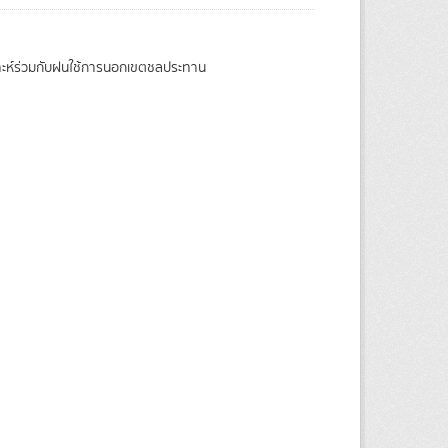
ราะห์ร่วมกับฝนใช้การนอกเขตชลประทาน