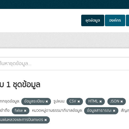
ชุดข้อมูล
องค์กร
บ 1 ชุดข้อมูล
เภทชุดข้อมูล:
ข้อมูลระเบียน
รูปแบบ:
CSV
HTML
JSON
ข้าถึง:
false
หมวดหมู่ตามธรรมาภิบาลข้อมูล:
ข้อมูลสาธารณะ
สัญ
รมฝนหลวงและการบินเกษตร