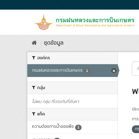
Skip
to
content
ชุดข้อมูล
องค์กร
กรมฝนหลวงและการบินเกษตร
1
กลุ่ม
พ
ไม่พบ กลุ่ม ที่ตรงกับที่ค้นหา
ประ
แท็ค
การเ
ความต้องการน้ำของพืช
1
ก