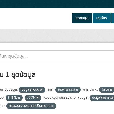
ชุดข้อมูล
องค์กร
บ 1 ชุดข้อมูล
เภทชุดข้อมูล:
ข้อมูลระเบียน
แท็ค:
เกษตรกรรม
การเข้าถึง:
false
แบบ:
HTML
JSON
หมวดหมู่ตามธรรมาภิบาลข้อมูล:
ข้อมูลสาธารณ
์กร:
กรมฝนหลวงและการบินเกษตร