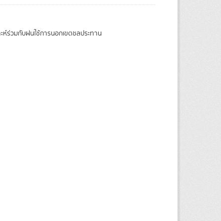
ราะห์ร่วมกับฝนใช้การนอกเขตชลประทาน