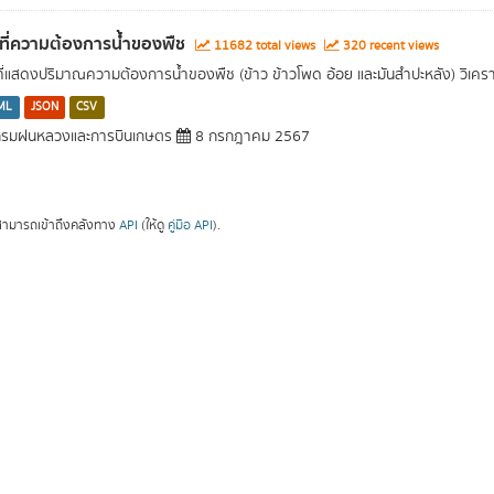
นที่ความต้องการน้ำของพืช
11682 total views
320 recent views
นที่แสดงปริมาณความต้องการน้ำของพืช (ข้าว ข้าวโพด อ้อย และมันสำปะหลัง) วิเค
ML
JSON
CSV
รมฝนหลวงและการบินเกษตร
8 กรกฎาคม 2567
ามารถเข้าถึงคลังทาง
API
(ให้ดู
คู่มือ API
).