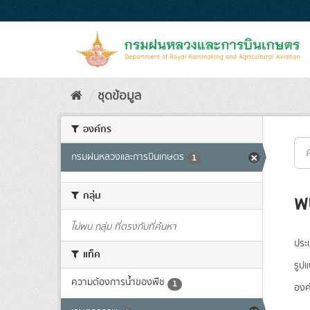
Skip
to
content
ชุดข้อมูล
องค์กร
กรมฝนหลวงและการบินเกษตร
1
กลุ่ม
พ
ไม่พบ กลุ่ม ที่ตรงกับที่ค้นหา
ประ
แท็ค
รูป
ความต้องการน้ำของพืช
1
องค