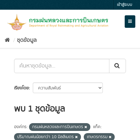
Skip
เข้าสู่ระบบ
to
content
Toggl
naviga
ชุดข้อมูล
เรียงโดย
พบ 1 ชุดข้อมูล
องค์กร:
กรมฝนหลวงและการบินเกษตร
แท็ค:
ปริมาณฝนน้อยกว่า 10 มิลลิเมตร
เกษตรกรรม