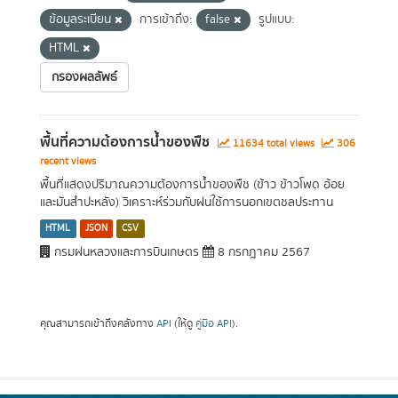
ข้อมูลระเบียน
การเข้าถึง:
false
รูปแบบ:
HTML
กรองผลลัพธ์
พื้นที่ความต้องการน้ำของพืช
11634 total views
306
recent views
พื้นที่แสดงปริมาณความต้องการน้ำของพืช (ข้าว ข้าวโพด อ้อย
และมันสำปะหลัง) วิเคราะห์ร่วมกับฝนใช้การนอกเขตชลประทาน
HTML
JSON
CSV
กรมฝนหลวงและการบินเกษตร
8 กรกฎาคม 2567
คุณสามารถเข้าถึงคลังทาง
API
(ให้ดู
คู่มือ API
).