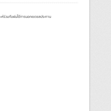
ราะห์ร่วมกับฝนใช้การนอกเขตชลประทาน