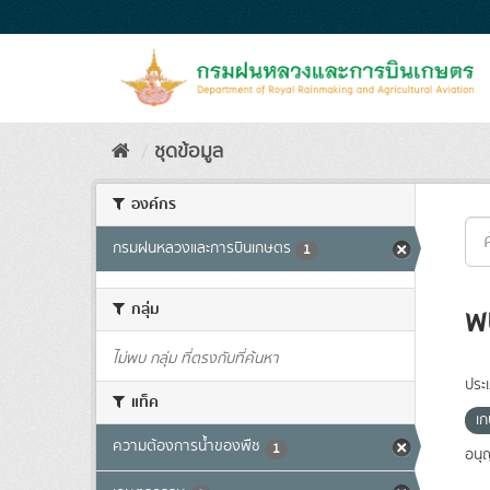
Skip
to
content
ชุดข้อมูล
องค์กร
กรมฝนหลวงและการบินเกษตร
1
กลุ่ม
พ
ไม่พบ กลุ่ม ที่ตรงกับที่ค้นหา
ประ
แท็ค
เ
ความต้องการน้ำของพืช
1
อนุ