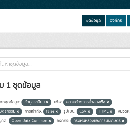
ชุดข้อมูล
องค์กร
บ 1 ชุดข้อมูล
เภทชุดข้อมูล:
ข้อมูลระเบียน
แท็ค:
ความต้องการน้ำของพืช
กษตรกรรม
การเข้าถึง:
false
รูปแบบ:
CSV
HTML
หมวดหม
ญาต:
Open Data Common
องค์กร:
กรมฝนหลวงและการบินเกษตร