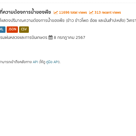
นที่ความต้องการน้ำของพืช
11696 total views
313 recent views
นที่แสดงปริมาณความต้องการน้ำของพืช (ข้าว ข้าวโพด อ้อย และมันสำปะหลัง) วิเค
ML
JSON
CSV
รมฝนหลวงและการบินเกษตร
8 กรกฎาคม 2567
ามารถเข้าถึงคลังทาง
API
(ให้ดู
คู่มือ API
).