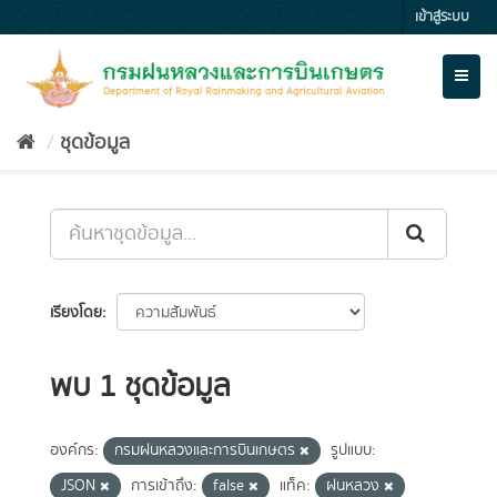
Skip
เข้าสู่ระบบ
to
content
Toggl
naviga
ชุดข้อมูล
เรียงโดย
พบ 1 ชุดข้อมูล
องค์กร:
กรมฝนหลวงและการบินเกษตร
รูปแบบ:
JSON
การเข้าถึง:
false
แท็ค:
ฝนหลวง