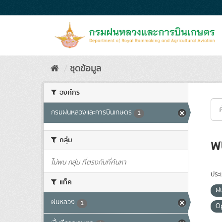
Skip
to
content
ชุดข้อมูล
องค์กร
กรมฝนหลวงและการบินเกษตร
1
กลุ่ม
พ
ไม่พบ กลุ่ม ที่ตรงกับที่ค้นหา
ประ
แท็ค
ฝ
ฝนหลวง
1
O