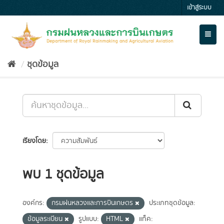
Skip
เข้าสู่ระบบ
to
content
Toggl
naviga
ชุดข้อมูล
เรียงโดย
พบ 1 ชุดข้อมูล
องค์กร:
กรมฝนหลวงและการบินเกษตร
ประเภทชุดข้อมูล:
ข้อมูลระเบียน
รูปแบบ:
HTML
แท็ค: