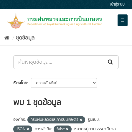
Skip
เข้าสู่ระบบ
to
content
Toggl
naviga
ชุดข้อมูล
เรียงโดย
พบ 1 ชุดข้อมูล
องค์กร:
กรมฝนหลวงและการบินเกษตร
รูปแบบ:
JSON
การเข้าถึง:
false
หมวดหมู่ตามธรรมาภิบาล