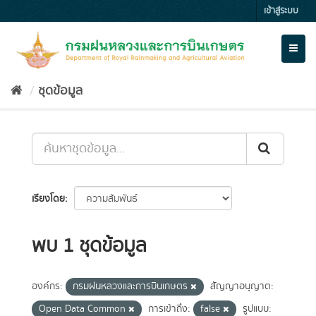
Skip
เข้าสู่ระบบ
to
content
Toggl
naviga
ชุดข้อมูล
เรียงโดย
พบ 1 ชุดข้อมูล
องค์กร:
กรมฝนหลวงและการบินเกษตร
สัญญาอนุญาต:
Open Data Common
การเข้าถึง:
false
รูปแบบ: