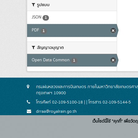
รูปแบบ
JSON
1
PDF
1
สัญญาอนุญาต
Open Data Common
1
กรมฝนหลวงและการบินเกษตร ภายในมหาวิทยาลัยเกษตรศาสตร
กรุงเทพฯ 10900
โทรศัพท์ 02-109-5100-18 | | โทรสาร 02-109-5144-5
drraa@royalrain.go.th
เว็บไซต์นี้ใช้ "คุกกี้" เพื