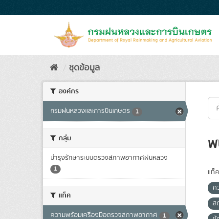
Skip
to
content
ชุดข้อมูล
องค์กร
กรมฝนหลวงและการบินเกษตร
1
กลุ่ม
พ
บำรุงรักษาระบบตรวจสภาพอากาศฝนหลวง
1
แท็ค
ค
แท็ค
ส
ความพร้อมเครื่องมือตรวจสภาพอากาศ
1