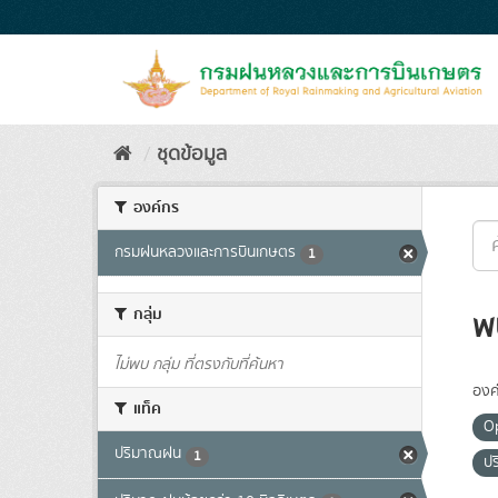
Skip
to
content
ชุดข้อมูล
องค์กร
กรมฝนหลวงและการบินเกษตร
1
กลุ่ม
พ
ไม่พบ กลุ่ม ที่ตรงกับที่ค้นหา
องค
แท็ค
O
ปริมาณฝน
1
ปร