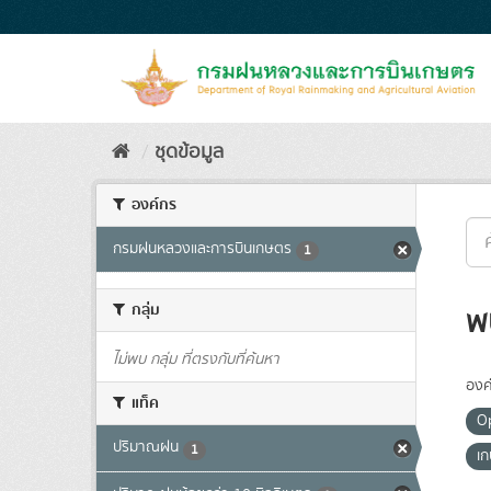
Skip
to
content
ชุดข้อมูล
องค์กร
กรมฝนหลวงและการบินเกษตร
1
กลุ่ม
พ
ไม่พบ กลุ่ม ที่ตรงกับที่ค้นหา
องค
แท็ค
O
ปริมาณฝน
1
เ