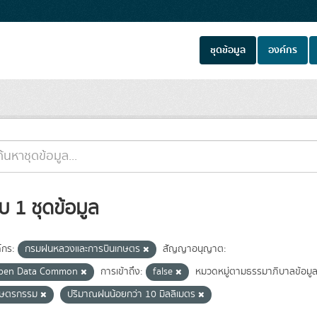
ชุดข้อมูล
องค์กร
บ 1 ชุดข้อมูล
์กร:
กรมฝนหลวงและการบินเกษตร
สัญญาอนุญาต:
pen Data Common
การเข้าถึง:
false
หมวดหมู่ตามธรรมาภิบาลข้อมูล
กษตรกรรม
ปริมาณฝนน้อยกว่า 10 มิลลิเมตร