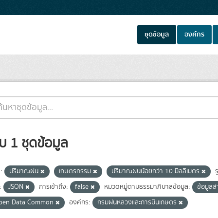
ชุดข้อมูล
องค์กร
บ 1 ชุดข้อมูล
:
ปริมาณฝน
เกษตรกรรม
ปริมาณฝนน้อยกว่า 10 มิลลิเมตร
ร
:
JSON
การเข้าถึง:
false
หมวดหมู่ตามธรรมาภิบาลข้อมูล:
ข้อมูล
pen Data Common
องค์กร:
กรมฝนหลวงและการบินเกษตร