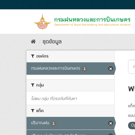
Skip
to
content
ชุดข้อมูล
องค์กร
กรมฝนหลวงและการบินเกษตร
1
กลุ่ม
พ
ไม่พบ กลุ่ม ที่ตรงกับที่ค้นหา
แท็ค
แท็ค
แบบ
ปริมาณฝน
1
O