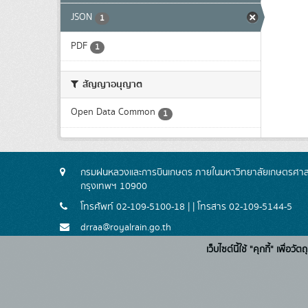
JSON
1
PDF
1
สัญญาอนุญาต
Open Data Common
1
กรมฝนหลวงและการบินเกษตร ภายในมหาวิทยาลัยเกษตรศาสตร
กรุงเทพฯ 10900
โทรศัพท์ 02-109-5100-18 | | โทรสาร 02-109-5144-5
drraa@royalrain.go.th
เว็บไซต์นี้ใช้ "คุกกี้" เพื