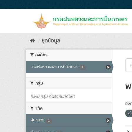
Skip
to
content
ชุดข้อมูล
องค์กร
กรมฝนหลวงและการบินเกษตร
1
กลุ่ม
พ
ไม่พบ กลุ่ม ที่ตรงกับที่ค้นหา
องค
แท็ค
ข
ฝนหลวง
1