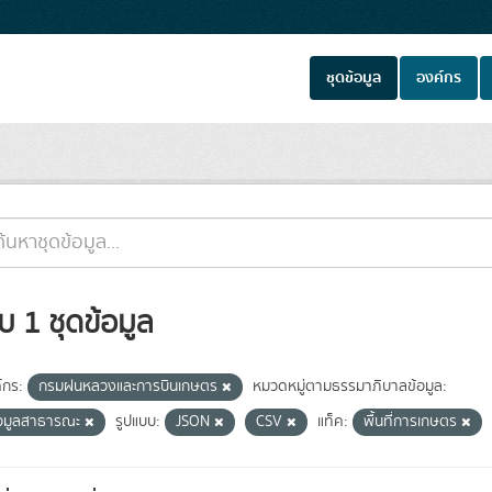
ชุดข้อมูล
องค์กร
บ 1 ชุดข้อมูล
์กร:
กรมฝนหลวงและการบินเกษตร
หมวดหมู่ตามธรรมาภิบาลข้อมูล:
้อมูลสาธารณะ
รูปแบบ:
JSON
CSV
แท็ค:
พื้นที่การเกษตร