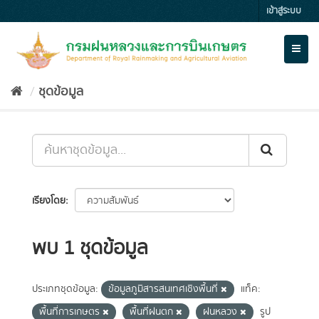
Skip
เข้าสู่ระบบ
to
content
Toggl
naviga
ชุดข้อมูล
เรียงโดย
พบ 1 ชุดข้อมูล
ประเภทชุดข้อมูล:
ข้อมูลภูมิสารสนเทศเชิงพื้นที่
แท็ค:
พื้นที่การเกษตร
พื้นที่ฝนตก
ฝนหลวง
รูป