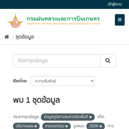
Skip
เข้าสู่ระบบ
to
content
Toggl
naviga
ชุดข้อมูล
เรียงโดย
พบ 1 ชุดข้อมูล
ประเภทชุดข้อมูล:
ข้อมูลภูมิสารสนเทศเชิงพื้นที่
แท็ค:
ปริมาณฝน
เกษตรกรรม
รูปแบบ:
JSON
การ